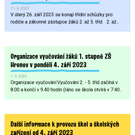
11. 9. 2023
V úterý 26. září 2023 se konají třídní schůzky pro
rodiče a zákonné zástupce žáků 2. až 5. tříd. 2. až...
Organizace vyučování žáků 1. stupně ZŠ
Hronov v pondělí 4. září 2023
1. 9. 2023
Organizace vyučování:Vyučování 2. - 5. tříd začíná v
8.00 a končí v 9.40 hodin (ráno se škola otvírá v 7.40...
Další informace k provozu škol a školských
zařízení od 4. září 2023