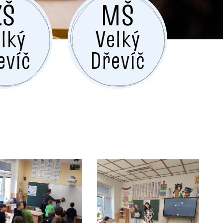
ZŠ
MŠ
lký
Velký
evíč
Dřevíč