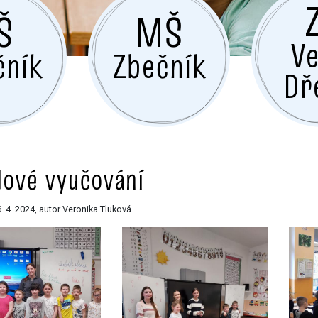
Š
MŠ
Ve
čník
Zbečník
Dř
lové vyučování
. 4. 2024, autor Veronika Tluková