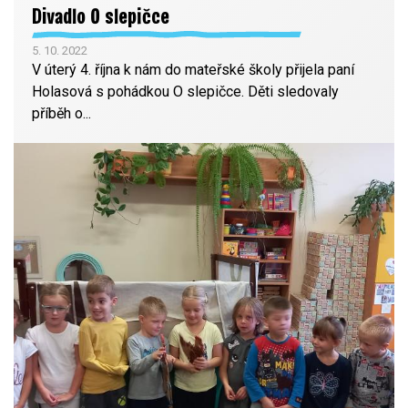
Divadlo O slepičce
5. 10. 2022
V úterý 4. října k nám do mateřské školy přijela paní
Holasová s pohádkou O slepičce. Děti sledovaly
příběh o...