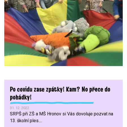
Po covidu zase zpátky! Kam? No přece do
pohádky!
31. 12. 2022
SRPŠ při ZŠ a MŠ Hronov si Vás dovoluje pozvat na
13. školní ples....