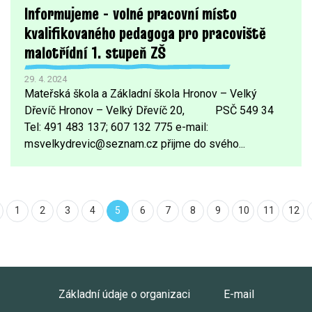
Informujeme - volné pracovní místo
kvalifikovaného pedagoga pro pracoviště
malotřídní 1. stupeň ZŠ
29. 4. 2024
Mateřská škola a Základní škola Hronov – Velký
Dřevíč Hronov – Velký Dřevíč 20, PSČ 549 34
Tel: 491 483 137; 607 132 775 e-mail:
msvelkydrevic@seznam.cz přijme do svého...
1
2
3
4
5
6
7
8
9
10
11
12
Základní údaje o organizaci
E-mail