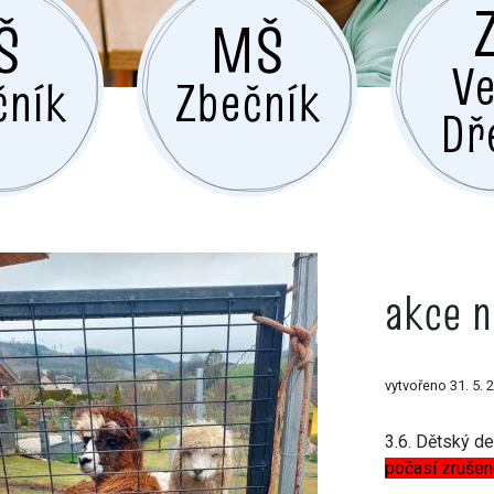
Š
MŠ
Ve
čník
Zbečník
Dř
akce n
vytvořeno 31. 5. 
3.6. Dětský de
počasí zrušen