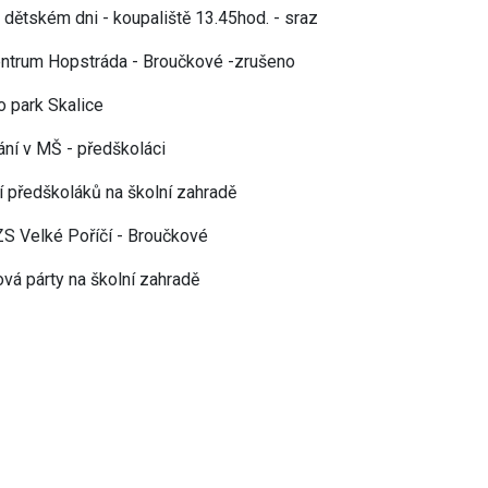
a dětském dni - koupaliště 13.45hod. - sraz
entrum Hopstráda - Broučkové -zrušeno
o park Skalice
ání v MŠ - předškoláci
í předškoláků na školní zahradě
ZS Velké Poříčí - Broučkové
vá párty na školní zahradě