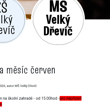
MŠ
ZŠ
Velký
lký
evíč
Dřevíč
a měsíc červen
2026, autor MŠ Velký Dřevíč
n na školní zahradě - od 15.00hod -
pro nepřízeň
o