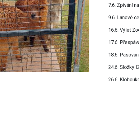
7.6. Zpívání n
9.6. Lanové c
16.6. Výlet Zo
17.6. Přespáv
18.6. Pasován
24.6. Složky I
26.6. Klobouko