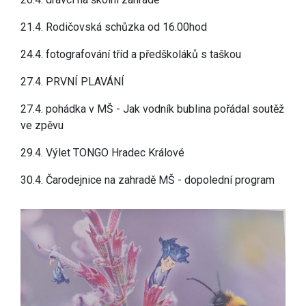
21.4. Rodičovská schůzka od 16.00hod
24.4. fotografování tříd a předškoláků s taškou
27.4. PRVNÍ PLAVÁNÍ
27.4. pohádka v MŠ - Jak vodník bublina pořádal soutěž
ve zpěvu
29.4. Výlet TONGO Hradec Králové
30.4. Čarodejnice na zahradě MŠ - dopolední program