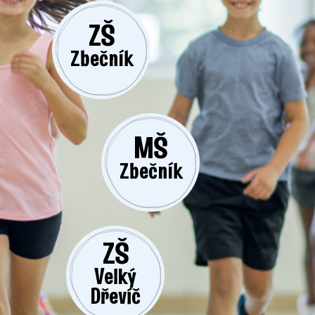
ZŠ
Zbečník
MŠ
Zbečník
ZŠ
Velký
Dřevíč