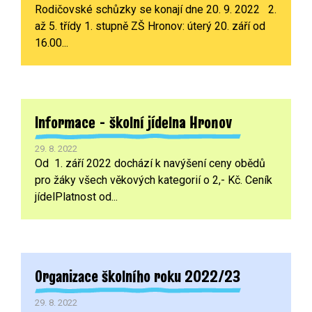
Rodičovské schůzky se konají dne 20. 9. 2022 2.
až 5. třídy 1. stupně ZŠ Hronov: úterý 20. září od
16.00...
Informace - školní jídelna Hronov
29. 8. 2022
Od 1. září 2022 dochází k navýšení ceny obědů
pro žáky všech věkových kategorií o 2,- Kč. Ceník
jídelPlatnost od...
Organizace školního roku 2022/23
29. 8. 2022