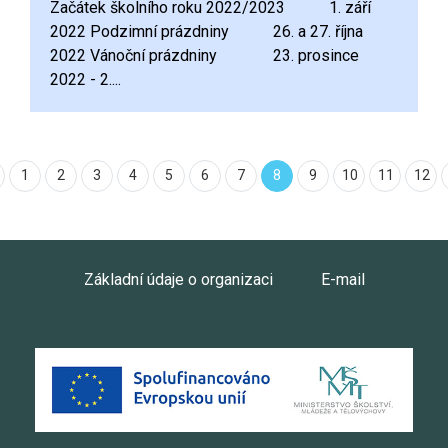
Začátek školního roku 2022/2023 1. září
2022 Podzimní prázdniny 26. a 27. října
2022 Vánoční prázdniny 23. prosince
2022 - 2....
1
2
3
4
5
6
7
8
9
10
11
12
Základní údaje o organizaci
E-mail